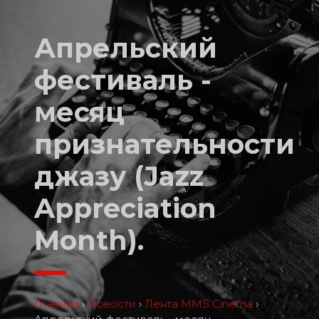
Апрельский
фестиваль -
месяц
признательности
джазу (Jazz
Appreciation
Month).
Главная
›
Новости
›
Лента MMS Cinema
›