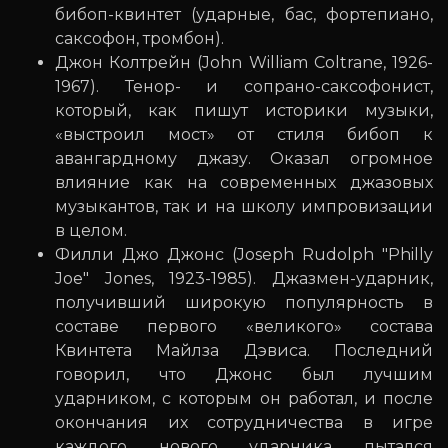
бибоп-квинтет (ударные, бас, фортепиано,
саксофон, тромбон).
Джон Колтрейн (John William Coltrane, 1926-
1967). Тенор- и сопрано-саксофонист,
который, как пишут историки музыки,
«выстроил мост» от стиля бибоп к
авангардному джазу. Оказал огромное
влияние как на современных джазовых
музыкантов, так и на школу импровизации
в целом.
Филли Джо Джонс (Joseph Rudolph "Philly
Joe" Jones, 1923-1985). Джазмен-ударник,
получивший широкую популярность в
составе первого «великого» состава
Квинтета Майлза Дэвиса. Последний
говорил, что Джонс был лучшим
ударником, с которым он работал, и после
окончания их сотрудничества в игре
каждого нового ударника пытался