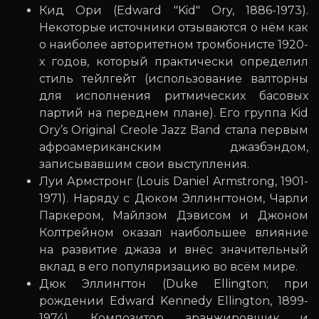
Кид Ори (Edward "Kid" Ory, 1886-1973).
Некоторые источники отзываются о нём как
о наиболее авторитетном тромбонисте 1920-
х годов, который практически определил
стиль тейлгейт (использование валторны
для исполнения ритмических басовых
партий на переднем плане). Его группа Kid
Ory’s Original Creole Jazz Band стала первым
афроамериканским джазбэндом,
записывавшим свои выступления.
Луи Армстронг (Louis Daniel Armstrong, 1901-
1971). Наряду с Дюком Эллингтоном, Чарли
Паркером, Майлзом Дэвисом и Джоном
Колтрейном оказал наибольшее влияние
на развитие джаза и внёс значительный
вклад в его популяризацию во всём мире.
Дюк Эллингтон (Duke Ellington; при
рождении Edward Kennedy Ellington, 1899-
1974). Композитор, аранжировщик и