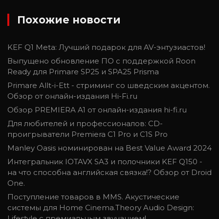
Похожие новости
KEF Q1 Meta: Лучший подарок для AV-энтузиастов!
Выпущено обновление ПО с поддержкой Roon
Ready для Primare SP25 и SPA25 Prisma
Primare Allt-i-Ett - стриминг со шведским акцентом.
Обзор от онлайн-издания Hi-Fi.ru
Обзор PREMIERA A1 от онлайн-издания hi-fi.ru
Для любителей и профессионалов: CD-
проигрыватели Premiera C1 Pro и C1S Pro
Manley Oasis номинирован на Best Value Award 2024
Интегральник IOTAVX SA3 и полочники KEF Q150 -
на что способна английская связка!? Обзор от Droid
One.
Поступление товаров в MMS. Акустические
системы для Home Cinema.Theory Audio Design:
Lifestyle с премиальным звучанием!