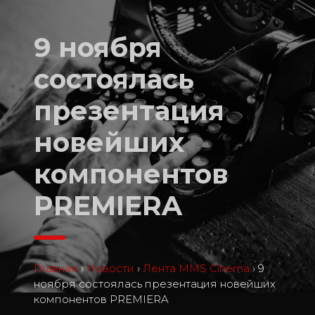
9 ноября
состоялась
презентация
новейших
компонентов
PREMIERA
Главная
›
Новости
›
Лента MMS Cinema
›
9
ноября состоялась презентация новейших
компонентов PREMIERA